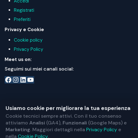
Accedi
Registrati
Preferiti
Privacy e Cookie
Cookie policy
Privacy Policy
Meet us on:
Seguimi sui miei canali social:
Facebook
Instagram
LinkedIn
YouTube
Usiamo cookie per migliorare la tua esperienza
© Copyright © 2025 Tony Pezzella
Cookie tecnici sempre attivi. Con il tuo consenso
Stock Photos by
Shutterstock
attiviamo
Analisi
(GA4),
Funzionali
(Google Maps) e
Made by
Porfa
Marketing
. Maggiori dettagli nella
Privacy Policy
e
nella
Cookie Policy
.