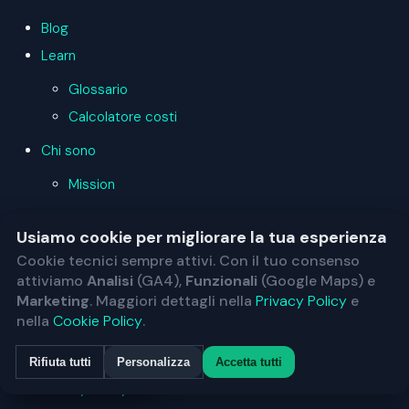
Blog
Learn
Glossario
Calcolatore costi
Chi sono
Mission
Contatti
Usiamo cookie per migliorare la tua esperienza
Accedi
Cookie tecnici sempre attivi. Con il tuo consenso
Registrati
attiviamo
Analisi
(GA4),
Funzionali
(Google Maps) e
Marketing
. Maggiori dettagli nella
Privacy Policy
e
Preferiti
nella
Cookie Policy
.
Privacy e Cookie
Cookie policy
Rifiuta tutti
Personalizza
Accetta tutti
Impostazioni privacy
Privacy Policy