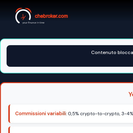
Contenuto bloccato
Y
Commissioni variabili
: 0,5% crypto-to-crypto, 3-4% 