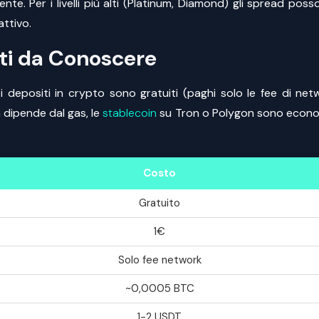
te. Per i livelli più alti (Platinum, Diamond) gli spread p
attivo.
sti da Conoscere
depositi in crypto sono gratuiti (paghi solo le fee di netwo
 dipende dal gas, le
stablecoin
su Tron o Polygon sono economi
Costo
Gratuito
1€
Solo fee network
~0,0005 BTC
1-2 USDT