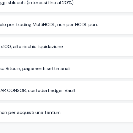
aggi sblocchi (interessi fino al 20%)
 solo per trading MultiHODL, non per HODL puro
 x100, alto rischio liquidazione
su Bitcoin, pagamenti settimanali
MiCAR CONSOB, custodia Ledger Vault
, non per acquisti una tantum