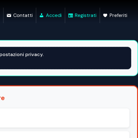
Contatti
Accedi
Registrati
Preferiti
postazioni privacy.
re