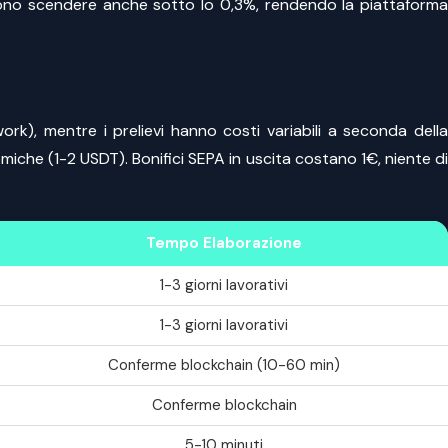
ossono scendere anche sotto lo 0,3%, rendendo la piattaforma
rk), mentre i prelievi hanno costi variabili a seconda della
che (1-2 USDT). Bonifici SEPA in uscita costano 1€, niente d
Tempo Elaborazione
1-3 giorni lavorativi
1-3 giorni lavorativi
Conferme blockchain (10-60 min)
Conferme blockchain
5-10 minuti