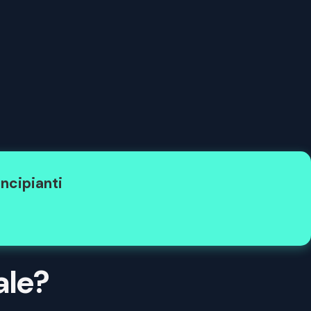
ncipianti
ale?