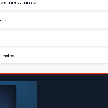
sparmiare commissioni
monio
 semplice