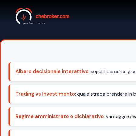
Albero decisionale interattivo
: segui il percorso giu
Trading vs Investimento
: quale strada prendere in ba
Regime amministrato o dichiarativo
: vantaggi e sv