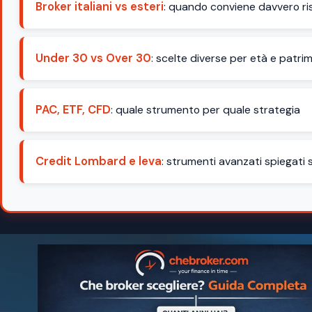
Broker italiani vs esteri
: quando conviene davvero ri
Under 30 vs Over 30
: scelte diverse per età e patri
PAC, ETF, CFD
: quale strumento per quale strategia
Credit Lombard e leva
: strumenti avanzati spiegati