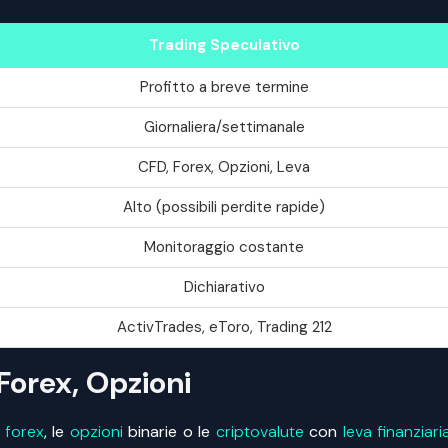
Trading Speculativo
Profitto a breve termine
Giornaliera/settimanale
CFD, Forex, Opzioni, Leva
Alto (possibili perdite rapide)
Monitoraggio costante
Dichiarativo
ActivTrades, eToro, Trading 212
Forex, Opzioni
l
forex
, le
opzioni
binarie o le
criptovalute
con
leva finanziari