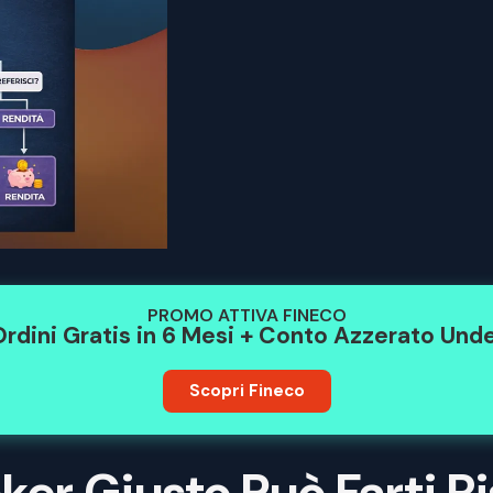
PROMO ATTIVA FINECO
rdini Gratis in 6 Mesi + Conto Azzerato Und
Scopri Fineco
oker Giusto Può Farti 