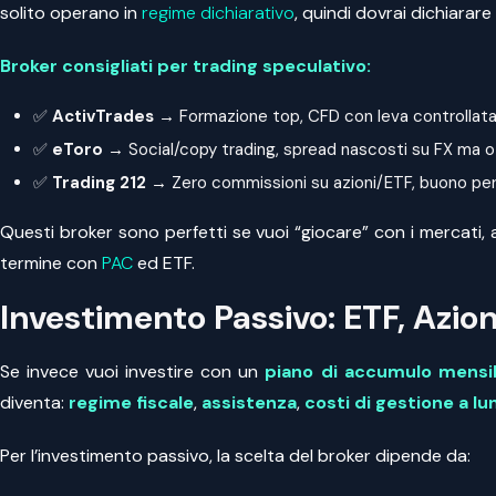
solito operano in
regime dichiarativo
, quindi dovrai dichiarare
Broker consigliati per trading speculativo:
✅
ActivTrades
→ Formazione top, CFD con leva controllata, 
✅
eToro
→ Social/copy trading, spread nascosti su FX ma ot
✅
Trading 212
→ Zero commissioni su azioni/ETF, buono per c
Questi broker sono perfetti se vuoi “giocare” con i mercati, 
termine con
PAC
ed ETF.
Investimento Passivo: ETF, Azio
Se invece vuoi investire con un
piano di accumulo mensi
diventa:
regime fiscale
,
assistenza
,
costi di gestione a l
Per l’investimento passivo, la scelta del broker dipende da: