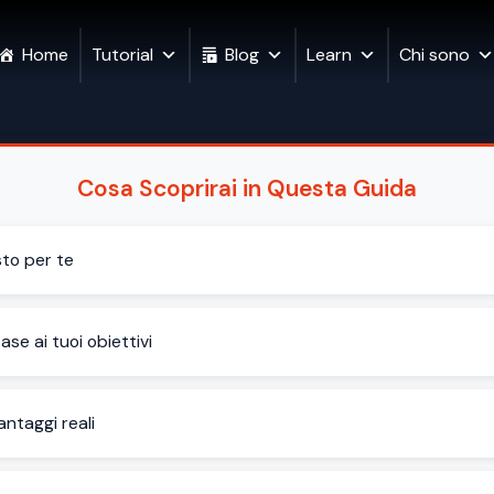
Home
Tutorial
Blog
Learn
Chi sono
Cosa Scoprirai in Questa Guida
sto per te
se ai tuoi obiettivi
antaggi reali