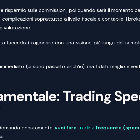
i e risparmio sulle commissioni, poi quando sarà il momento c
mplicazioni soprattutto a livello fiscale e contabile. I brok
a valutazione.
scelta facendoti ragionare con una visione più lunga del sem
immediato (ci sono passato anch’io), ma fidati: meglio invest
entale: Trading Spec
?
sta domanda onestamente:
vuoi fare
trading
frequente (specu
i.