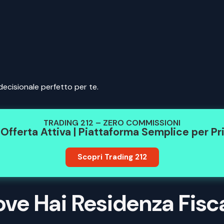
cisionale perfetto per te.
TRADING 212 – ZERO COMMISSIONI
Offerta Attiva | Piattaforma Semplice per Pri
Scopri Trading 212
e Hai Residenza Fisc