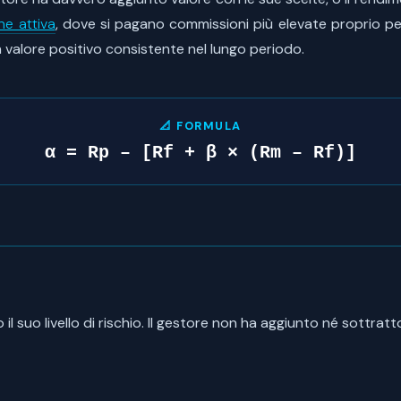
ne attiva
, dove si pagano commissioni più elevate proprio p
n valore positivo consistente nel lungo periodo.
📐 FORMULA
α = Rp – [Rf + β × (Rm – Rf)]
 suo livello di rischio. Il gestore non ha aggiunto né sottrat