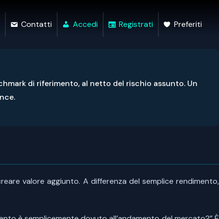
Contatti
Accedi
Registrati
Preferiti
hmark di riferimento, al netto del rischio assunto. Un
ance.
creare valore aggiunto. A differenza del semplice rendimento
ndimento è semplicemente dovuto all’andamento del mercato?” È