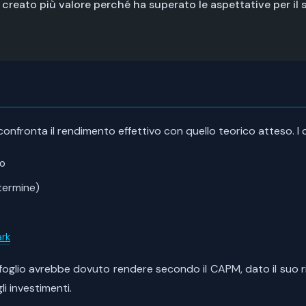
reato più valore perché ha superato le aspettative per il su
confronta il rendimento effettivo con quello teorico atteso. I
to
 termine)
rk
afoglio avrebbe dovuto rendere secondo il CAPM, dato il suo r
li investimenti.