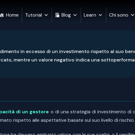
Home
Tutorial
Blog
Learn
Chi sono
ndimento in eccesso di un investimento rispetto al suo benc
mercato, mentre un valore negativo indica una sottoperform
pacità di un gestore
o di una strategia di investimento di 
o rispetto alle aspettative basate sul suo livello di rischio.
gestore ha davvero aggiunto valore con le sue scelte, o il re